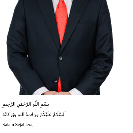
بِسْمِ اللَّهِ الرَّحْمَنِ الرَّحِيمِ
اَلسَّلَامُ عَلَيْكُمْ وَرَحْمَةُ اللهِ وَبَرَكَاتُهُ
Salam Sejahtera,