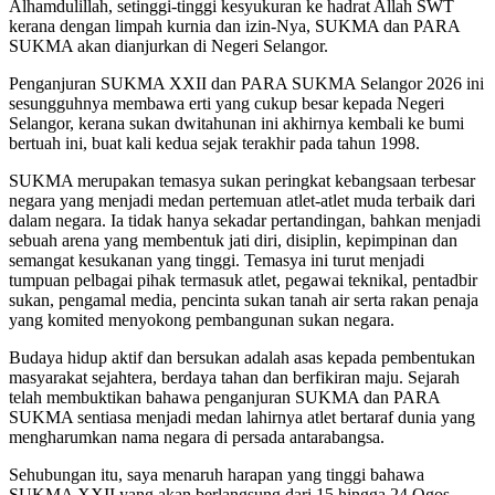
Alhamdulillah, setinggi-tinggi kesyukuran ke hadrat Allah SWT
kerana dengan limpah kurnia dan izin-Nya, SUKMA dan PARA
SUKMA akan dianjurkan di Negeri Selangor.
Penganjuran SUKMA XXII dan PARA SUKMA Selangor 2026 ini
sesungguhnya membawa erti yang cukup besar kepada Negeri
Selangor, kerana sukan dwitahunan ini akhirnya kembali ke bumi
bertuah ini, buat kali kedua sejak terakhir pada tahun 1998.
SUKMA merupakan temasya sukan peringkat kebangsaan terbesar
negara yang menjadi medan pertemuan atlet-atlet muda terbaik dari
dalam negara. Ia tidak hanya sekadar pertandingan, bahkan menjadi
sebuah arena yang membentuk jati diri, disiplin, kepimpinan dan
semangat kesukanan yang tinggi. Temasya ini turut menjadi
tumpuan pelbagai pihak termasuk atlet, pegawai teknikal, pentadbir
sukan, pengamal media, pencinta sukan tanah air serta rakan penaja
yang komited menyokong pembangunan sukan negara.
Budaya hidup aktif dan bersukan adalah asas kepada pembentukan
masyarakat sejahtera, berdaya tahan dan berfikiran maju. Sejarah
telah membuktikan bahawa penganjuran SUKMA dan PARA
SUKMA sentiasa menjadi medan lahirnya atlet bertaraf dunia yang
mengharumkan nama negara di persada antarabangsa.
Sehubungan itu, saya menaruh harapan yang tinggi bahawa
SUKMA XXII yang akan berlangsung dari 15 hingga 24 Ogos